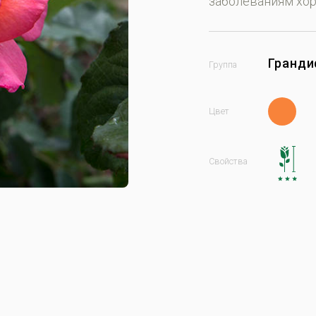
заболеваниям хор
Гранд