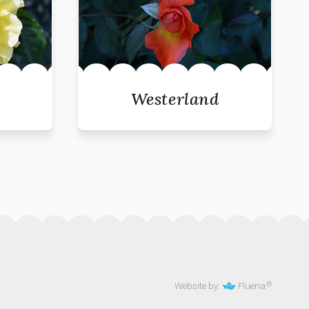
Westerland
Website by:
Fluena
®