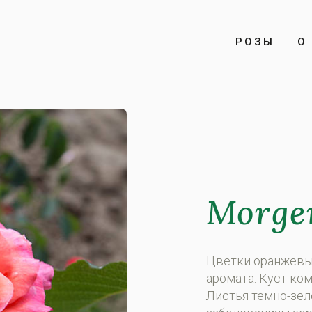
РОЗЫ
О 
Morge
Цветки оранжевые
аромата. Куст ком
Листья темно-зел