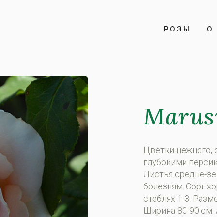
РОЗЫ
О 
Marusi
Цветки нежного, 
глубокими персик
Листья средне-зе
болезням. Сорт х
стеблях 1-3. Разм
Ширина 80-90 см. 