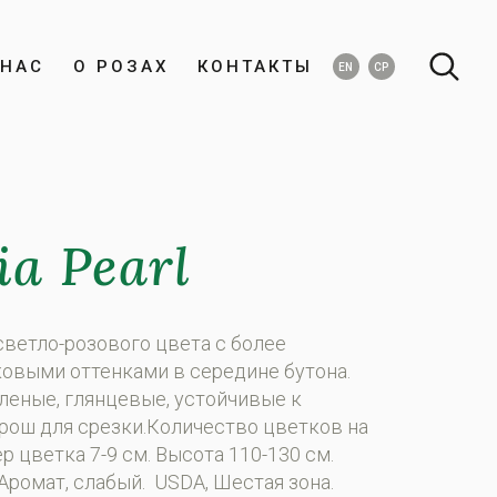
НАС
О РОЗАХ
КОНТАКТЫ
EN
СР
a Pearl
светло-розового цвета с более
овыми оттенками в середине бутона.
леные, глянцевые, устойчивые к
орош для срезки.Количество цветков на
ер цветка 7-9 см. Высота 110-130 см.
Аромат, слабый. USDA, Шестая зона.