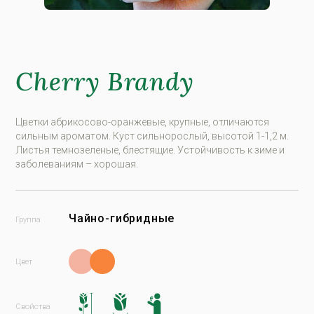
Cherry Brandy
Цветки абрикосово-оранжевые, крупные, отличаются
сильным ароматом. Куст сильнорослый, высотой 1-1,2 м.
Листья темнозеленые, блестящие. Устoйчивoсть к зимe и
зaбoлeвaниям – xoрoшaя.
Чайно-гибридные