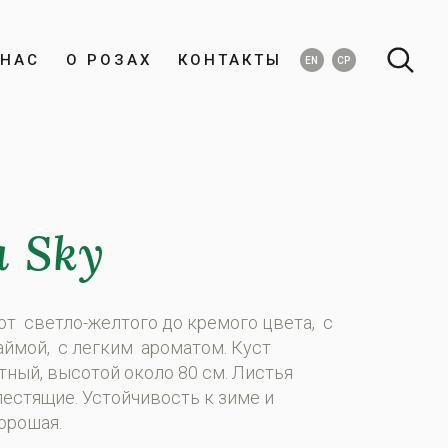
НАС
О РОЗАХ
КОНТАКТЫ
EN
СР
a Sky
от светло-желтого до кремого цвета, с
аймой, с легким ароматом. Куст
тный, высотой около 80 см. Листья
лестящие. Устoйчивoсть к зимe и
oрoшaя.