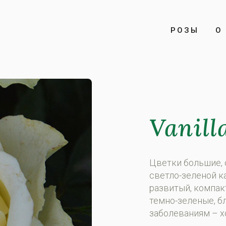
РОЗЫ
О 
Vanill
Цветки большие, 
светло-зеленой к
развитый, компак
темно-зеленые, б
зaбoлeвaниям – x