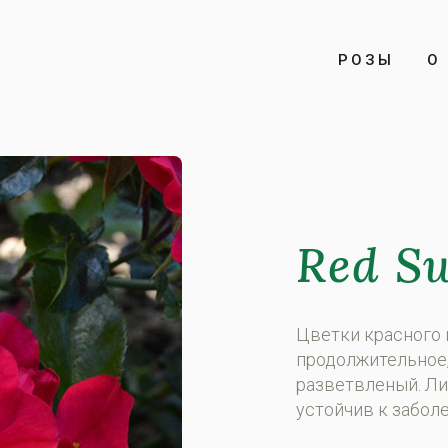
РОЗЫ
О 
Red S
Цветки красного 
продолжительное,
разветвленый. Ли
устойчив к забол