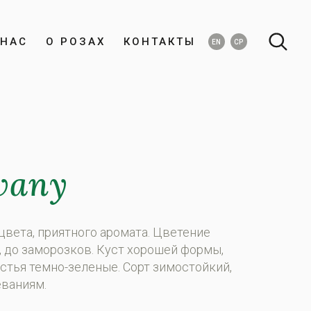
НАС
О РОЗАХ
КОНТАКТЫ
EN
СР
wany
цвета, приятного аромата. Цветение
 до заморозков. Куст хорошей формы,
стья темно-зеленые. Сорт зимостойкий,
еваниям.