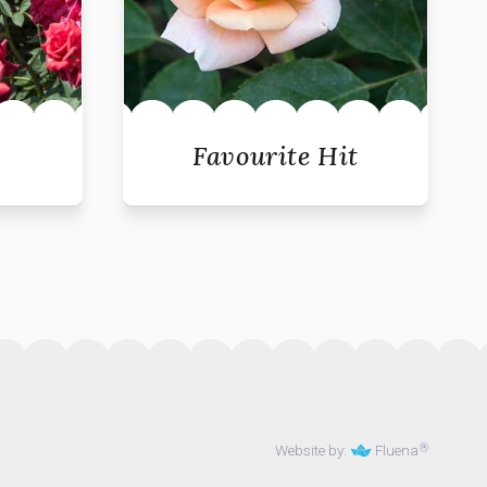
Favourite Hit
Website by:
Fluena
®