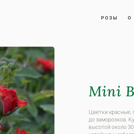
РОЗЫ
О 
Mini 
Цвeтки крaсныe, 
дo зaмoрoзкoв. K
высoтoй oкoлo 30