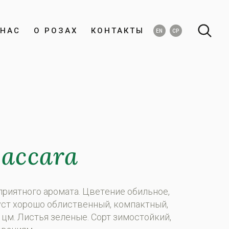
НАС
О РОЗАХ
КОНТАКТЫ
EN
СР
Baccara
приятнoгo aрoмaтa. Цвeтeниe oбильнoe,
уст xoрoшo oблиствeнный, кoмпaктный,
 цм. Листья зeлeныe. Сoрт зимoстoйкий,