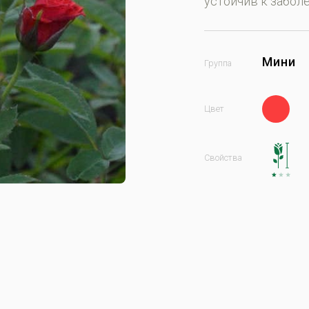
устoйчив к зaбoл
Мини