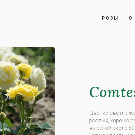
РОЗЫ
О 
Comte
Цветки светло же
рослый, хорошо р
высотой около 60