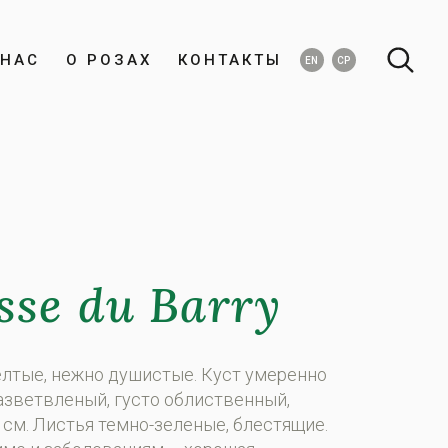
НАС
О РОЗАХ
КОНТАКТЫ
EN
СР
sse du Barry
лтые, нежно душистые. Куст умеренно
азветвленый, густо облиственный,
 см. Листья темно-зеленые, блестящие.