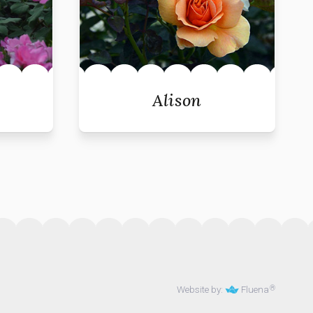
Alison
Website by:
Fluena
®