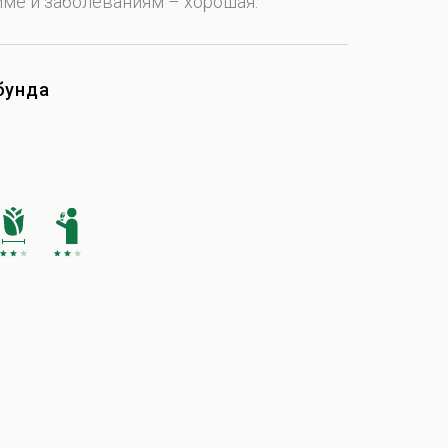
име и заболеваниям – хорошая.
бунда