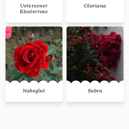
Uetersener
Gloriana
Klosterrose
Naheglut
Subra